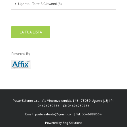
Ugento - Torre S.Giovanni
(8)
LA TUA LISTA
Powered By
PosterSalento s.r.l. - Via Vincenzo Armida, 146 - 73059 Ugento (LE) | Pi:
04696230756 – Cf: 04696230756
Email:
postersalento@gmail.com
| Tel: 3346989554
Powered by
Eng Solutions